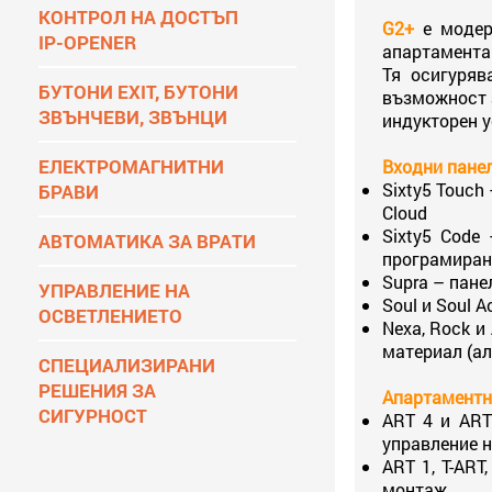
КОНТРОЛ НА ДОСТЪП
G2+
е моде
IP-OPENER
апартамента
Тя осигуряв
БУТОНИ EXIT, БУТОНИ
възможност з
ЗВЪНЧЕВИ, ЗВЪНЦИ
индукторен у
ЕЛЕКТРОМАГНИТНИ
Входни панел
Sixty5 Touch
БРАВИ
Cloud
Sixty5 Code
АВТОМАТИКА ЗА ВРАТИ
програмиране
Supra – пане
УПРАВЛЕНИЕ НА
Soul и Soul 
ОСВЕТЛЕНИЕТО
Nexa, Rock и
материал (ал
СПЕЦИАЛИЗИРАНИ
РЕШЕНИЯ ЗА
Апартаментни
СИГУРНОСТ
ART 4 и ART
управление н
ART 1, T-ART
монтаж.