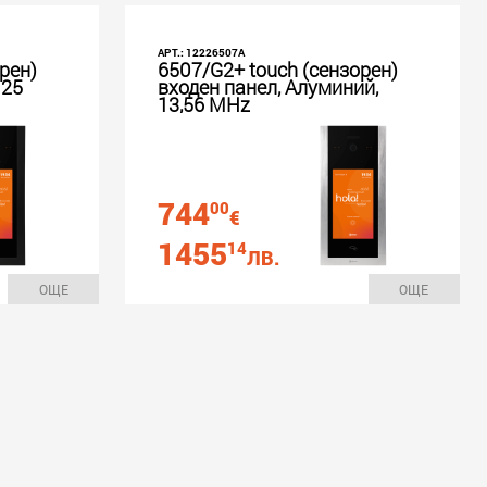
АРТ.: 12226507A
рен)
6507/G2+ touch (сензорен)
125
входен панел, Алуминий,
13,56 MHz
744
00
€
1455
14
ЛВ.
ОЩЕ
ОЩЕ