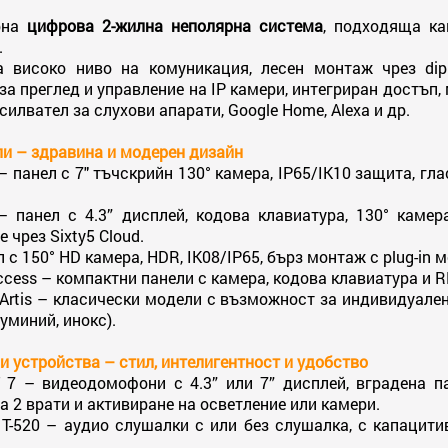
рна
цифрова 2-жилна неполярна система
, подходяща ка
.
а високо ниво на комуникация, лесен монтаж чрез dip 
а преглед и управление на IP камери, интегриран достъп
силвател за слухови апарати, Google Home, Alexa и др.
и – здравина и модерен дизайн
 – панел с 7" тъчскрийн 130° камера, IP65/IK10 защита, г
 – панел с 4.3” дисплей, кодова клавиатура, 130° камер
 чрез Sixty5 Cloud.
л с 150° HD камера, HDR, IK08/IP65, бърз монтаж с plug-in
Access – компактни панели с камера, кодова клавиатура и R
 Artis – класически модели с възможност за индивидуален
уминий, инокс).
 устройства – стил, интелигентност и удобство
 7 – видеодомофони с 4.3” или 7” дисплей, вградена па
а 2 врати и активиране на осветление или камери.
, T-520 – аудио слушалки с или без слушалка, с капацити