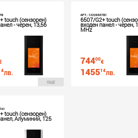
7B
АРТ.: 12226507B1
+ touch (сензорен)
6507/G2+ touch (сензо
анел - черен, 13,56
входен панел - черен, 
MHz
744
00
€
€
1455
14
14
ЛВ.
ЛВ.
ОЩЕ
7A1
+ touch (сензорен)
анел, Алуминий, 125