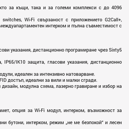
кто за къщи, така и за големи комплекси с до 4096
switches, Wi-Fi свързаност с приложението G2Call+,
, междуапартаментен интерком и пълна съвместимост с
ласови указания, дистанционно програмиране чрез Sixty5
а, IP65/IK10 защита, гласови указания, дистанционно
 модули, идеален за интензивно натоварване.
FID достъп, идеални за вили и малки сгради.
 дизайн, модулна схема, лазерно гравиране и избор на
мет, опция за Wi-Fi модул, интерком, възможност за
вни бутони, интерком, режим „не ме безпокой“ и лесен