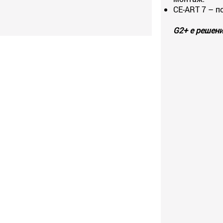
CE-ART 7 – п
G2+ е решени