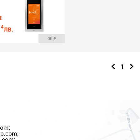
€
14
ЛВ.
ОЩЕ
1
com
;
up.com
;
p.com
;