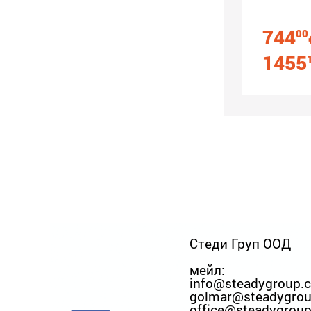
744
00
1455
Стеди Груп ООД
мейл:
info@steadygroup.
golmar@steadygro
office@steadygrou