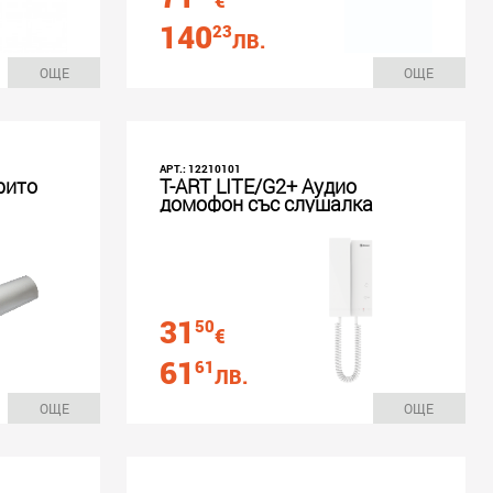
€
140
23
ЛВ.
ОЩЕ
ОЩЕ
АРТ.: 12210101
крито
T-ART LITE/G2+ Аудио
домофон със слушалка
31
50
€
61
61
ЛВ.
ОЩЕ
ОЩЕ