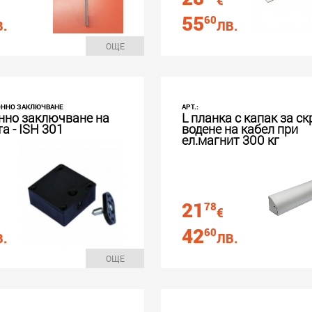
€
55
60
.
ЛВ.
ОЩЕ
РОННО ЗАКЛЮЧВАНЕ
АРТ.:
нно заключване на
L планка с капак за с
а - ISH 301
водене на кабел при
ел.магнит 300 кг
21
78
€
42
60
.
ЛВ.
ОЩЕ