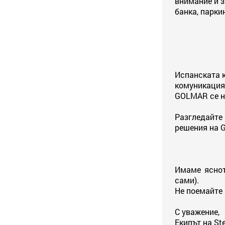
внимание и з
банка, парки
Испанската к
комуникация
GOLMAR се на
Разгледайте
решения на 
Имаме яснот
сами).
Не поемайте 
С уважение,
Екипът на St