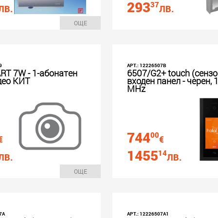
293
37
ЛВ.
ЛВ.
ОЩЕ
9
АРТ.: 12226507B
RT 7W - 1-абонатен
6507/G2+ touch (сензо
део КИТ
входен панел - черен, 
MHz
744
00
€
€
1455
14
ЛВ.
ЛВ.
ОЩЕ
7A
АРТ.: 12226507A1