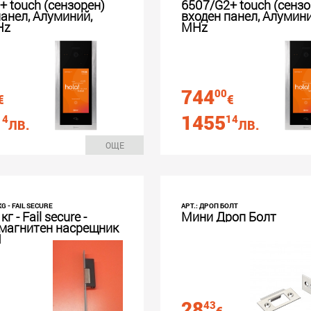
+ touch (сензорен)
6507/G2+ touch (сензо
панел, Алуминий,
входен панел, Алумини
Hz
MHz
744
00
€
€
1455
14
14
ЛВ.
ЛВ.
ОЩЕ
 KG - FAIL SECURE
АРТ.: ДРОП БОЛТ
кг - Fail secure -
Мини Дроп Болт
магнитен насрещник
Н
28
43