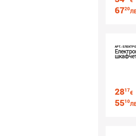
€
67
20
ЛВ
АРТ.: ЕЛЕКТ
Електро
шкафчет
28
17
€
55
10
ЛВ