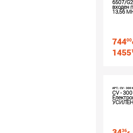
6507/G2
входен 
13,56 M
744
00
1455
АРТ.: CV - 300
CV - 300 
Електро
УСИЛЕ
34
36