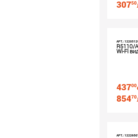
307
50
АРТ.: 1220512
R5110/A
Wi-Fi ви
437
00
854
70
АРТ.: 1222650