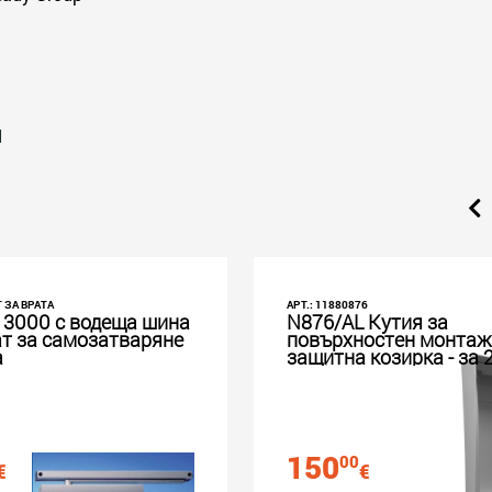
И
 ЗА ВРАТА
АРТ.: 11880876
 3000 с водеща шина
N876/AL Кутия за
ат за самозатваряне
повърхностен монтаж
а
защитна козирка - за 
тройни модула Nexa A
150
00
€
€