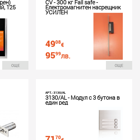
рен)
CV - 300 кг Fail safe -
й, 125
Електромагнитен насрещник
УСИЛЕН
49
08
€
95
99
ЛВ.
ОЩЕ
ОЩЕ
АРТ.: 3130/AL
3130/AL - Модул с 3 бутона в
един ред
71
70