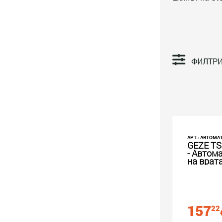
ФИЛТР
АРТ.: АВТОМАТ
GEZE TS
- Автом
на врат
157
22