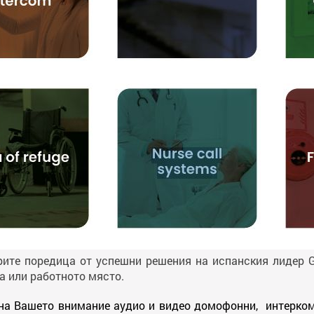
рите поредица от успешни решения на испанския лидер G
а или работното място.
на Вашето внимание аудио и видео домофонни, интерко