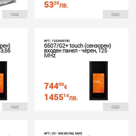
53
20
ЛВ.
ОЩЕ
ОЩЕ
АРТ.: 12226507B1
рен)
6507/G2+ touch (сензорен)
13,56
входен панел - черен, 125
MHz
744
00
€
1455
14
ЛВ.
ОЩЕ
ОЩЕ
АРТ.: CV - 300 KG FAIL SAFE