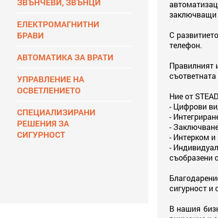
ЗВЪНЧЕВИ, ЗВЪНЦИ
автоматизац
заключващи 
ЕЛЕКТРОМАГНИТНИ
БРАВИ
С развитието
телефон.
АВТОМАТИКА ЗА ВРАТИ
Правилният и
съответната 
УПРАВЛЕНИЕ НА
ОСВЕТЛЕНИЕТО
Ние от STEA
- Цифрови в
СПЕЦИАЛИЗИРАНИ
- Интегрира
РЕШЕНИЯ ЗА
- Заключване
СИГУРНОСТ
- Интерком и
- Индивидуал
съобразени с
Благодарени
сигурност и 
В нашия биз