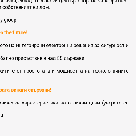
газин, склад, търговски център, спортна зала, фитнес,
и собственият ви дом.
y group
n the future!
то на интегрирани електронни решения за сигурност и
обално присъствие в над 55 държави.
зхитите от простотата и мощността на технологичните
рата винаги свързани!
нически характеристики на отлични цени (уверете се
и !