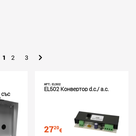
1
2
3
АРТ.: EL502
EL502 Конвертор d.c./ a.c.
 със
2
L
27
20
€