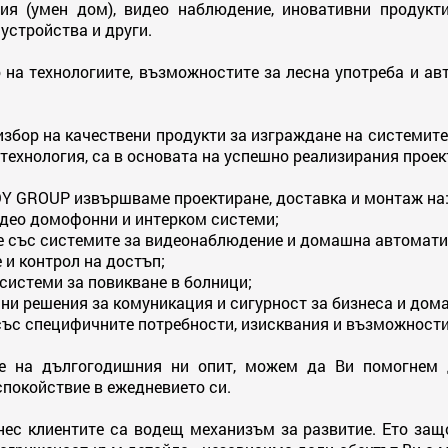
ия (умен дом), видео наблюдение, иновативни продукт
устройства и други.
 на технологиите, възможностите за лесна употреба и ав
збор на качествени продукти за изграждане на системите 
технология, са в основата на успешно реализирания проек
DY GROUP извършваме проектиране, доставка и монтаж на
идео домофонни и интерком системи;
не със системите за видеонаблюдение и домашна автомати
 и контрол на достъп;
 системи за повикване в болници;
ни решения за комуникация и сигурност за бизнеса и дома
ъс специфичните потребности, изисквания и възможности 
е на дългогодишния ни опит, можем да Ви помогнем 
спокойствие в ежедневието си.
нес клиентите са водещ механизъм за развитие. Ето защ