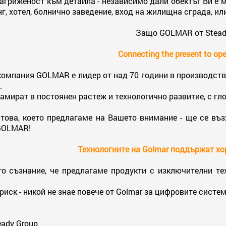
агриженост към детайла - независимо дали обектът Ви е ма
нг, хотел, болнично заведение, вход на жилищна сграда, ил
Защо GOLMAR от Stead
Connecting the present to ope
омпания GOLMAR е лидер от над 70 години в производство
.
мират в постоянен растеж и технологично развитие, с гл
 това, което предлагаме на Вашето внимание - ще се въ
GOLMAR!
Tехнологиите на Golmar поддържат хо
о съзнание, че предлагаме продукти с изключителни тех
риск - никой не знае повече от Golmar за цифровите систем
eady Group