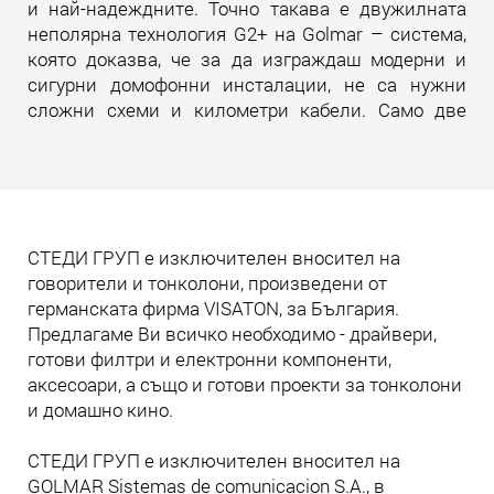
и най-надеждните. Точно такава е двужилната
неполярна технология G2+ на Golmar – система,
която доказва, че за да изграждаш модерни и
сигурни домофонни инсталации, не са нужни
сложни схеми и километри кабели. Само две
жила. И много инженерна мисъл зад тях.
Прочети още
СТЕДИ ГРУП е изключителен вносител на
говорители и тонколони, произведени от
германската фирма VISATON, за България.
Предлагаме Ви всичко необходимо - драйвери,
готови филтри и електронни компоненти,
аксесоари, а също и готови проекти за тонколони
и домашно кино.
СТЕДИ ГРУП е изключителен вносител на
GOLMAR Sistemas de comunicacion S.A., в