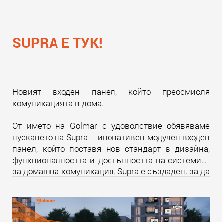
SUPRA Е ТУК!
Новият входен панел, който преосмисля
комуникацията в дома.
От името на Golmar с удоволствие обявяваме
пускането на Supra – иновативен модулен входен
панел, който поставя нов стандарт в дизайна,
функционалността и достъпността на системите
за домашна комуникация. Supra е създаден, за да
надмине всички очаквания и да предложи
уникално изживяване както за крайните
потребители, така и за професионалистите в
бранша.
Прочети още