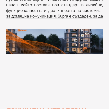
панел, който поставя нов стандарт в дизайна,
функционалността и достъпността на системите
за домашна комуникация. Supra е създаден, за да
надмине всички очаквания и да предложи
уникално изживяване както за крайните
потребители, така и за професионалистите в
бранша.
Прочети още