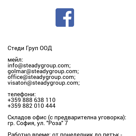
Стеди Груп ООД
мейл:
info@steadygroup.com
;
golmar@steadygroup.com
;
office@steadygroup.com
;
visaton@steadygroup.com
;
телефони:
+359 888 638 110
+359 882 010 444
Складов офис (с предварителна уговорка):
гр. София, ул. "Роза" 7
Работно време: от понеделник до петък -