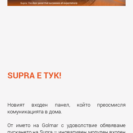
SUPRA Е ТУК!
Новият входен панел, който преосмисля
комуникацията в дома.
От името на Golmar с удоволствие обявяваме
пускането на Supra – иновативен модулен входен