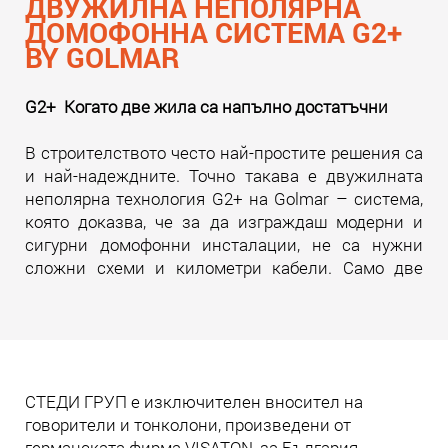
ДВУЖИЛНА НЕПОЛЯРНА
ДОМОФОННА СИСТЕМА G2+
BY GOLMAR
G2+ Когато две жила са напълно достатъчни
В строителството често най-простите решения са
и най-надеждните. Точно такава е двужилната
неполярна технология G2+ на Golmar – система,
която доказва, че за да изграждаш модерни и
сигурни домофонни инсталации, не са нужни
сложни схеми и километри кабели. Само две
жила. И много инженерна мисъл зад тях.
Прочети още
СТЕДИ ГРУП е изключителен вносител на
говорители и тонколони, произведени от
германската фирма VISATON, за България.